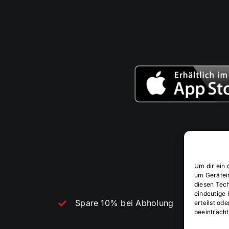
Um dir ein 
um Gerätei
diesen Tec
eindeutige 
Spare 10% bei Abholung
erteilst o
beeinträcht