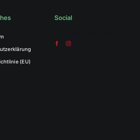
ches
Social
Your Content Goes Here
um
utzerklärung
chtlinie (EU)